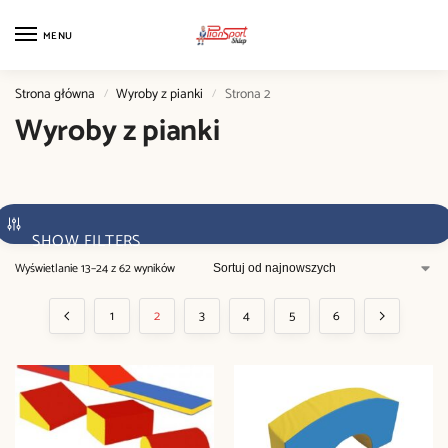
MENU
Strona główna
Wyroby z pianki
Strona 2
/
/
Wyroby z pianki
SHOW FILTERS
Wyświetlanie 13–24 z 62 wyników
1
2
3
4
5
6