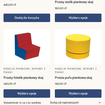
Prosty stolik piankowy skaj
440,00
zł
160,00
zł
Dodaj do koszyka
Wybierz opcje
MEBELKI PIANKOWE
,
WYROBY Z
MEBELKI PIANKOWE
,
WYROBY Z
PIANKI
PIANKI
Prosty fotelik piankowy skaj
Prosta pufa piankowa skaj
240,00
zł
145,00
zł
Wybierz opcje
Wybierz opcje
Wyświetlanie 13–24 z 62 wyników