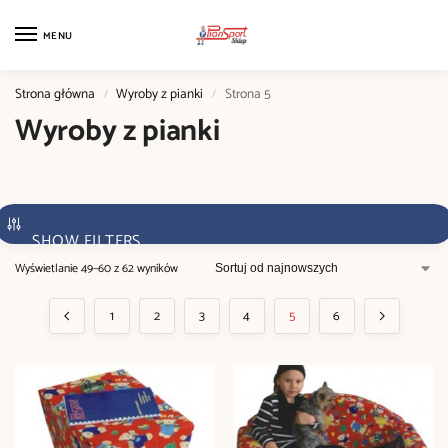
MENU
Strona główna
Wyroby z pianki
Strona 5
/
/
Wyroby z pianki
SHOW FILTERS
Wyświetlanie 49–60 z 62 wyników
1
2
3
4
5
6