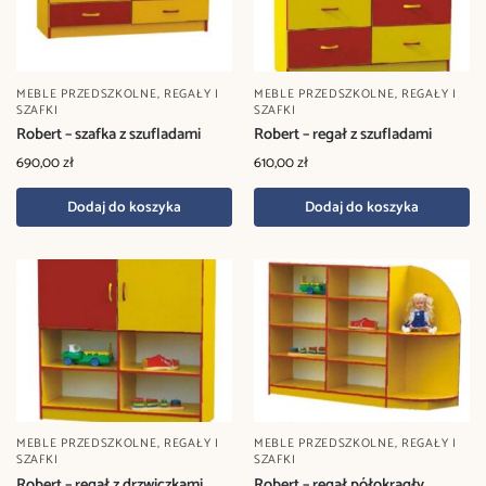
MEBLE PRZEDSZKOLNE
,
REGAŁY I
MEBLE PRZEDSZKOLNE
,
REGAŁY I
SZAFKI
SZAFKI
Robert – szafka z szufladami
Robert – regał z szufladami
690,00
zł
610,00
zł
Dodaj do koszyka
Dodaj do koszyka
MEBLE PRZEDSZKOLNE
,
REGAŁY I
MEBLE PRZEDSZKOLNE
,
REGAŁY I
SZAFKI
SZAFKI
Robert – regał z drzwiczkami
Robert – regał półokrągły