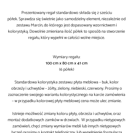
Prezentowany regał standardowo składa się z sześciu
półek. Sprawdza się świetnie jako samodzielny element, niezależnie od
zestawu Marcin, do którego jest dopasowany wzornictwem i
kolorystyką. Dowolnie zmieniana ilość półek to sposób na stworzenie
regału, który wypełni w całości wolne miejsce.
Wymiary regału:
100 cm x 80 cm x 41 cm
(6 półek)
Standardowa kolorystyka zestawu: płyta meblowa – buk, kolor
obrzeży i uchwytów – żółty, zielony, niebieski, czerwony. Prosimy o
zaznaczenie swojego wariantu kolorystycznego na karcie zamówienia
– w przypadku kolorowej płyty meblowej cena może ulec zmianie.
Istnieje możliwość zmiany koloru płyty, obrzeża i uchwytów, oraz
montaż dodatkowych zamków w drzwiach. W przypadku nietypowych
zamówień, chęci zmiany wymiarów mebli lub innych nietypowych
życzeń prosimy o kontakt telefoniczny, lub wypełnienie
formularza