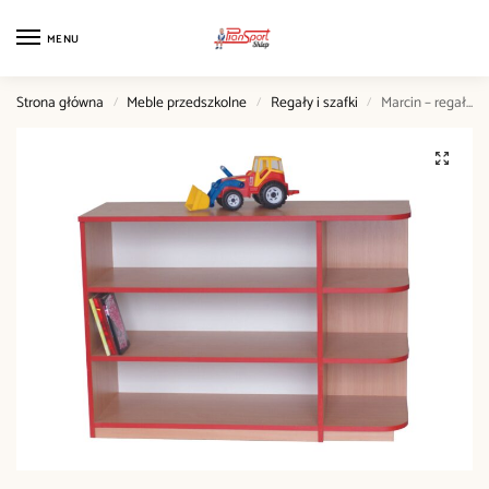
MENU
Strona główna
Meble przedszkolne
Regały i szafki
Marcin – regał z półkami
/
/
/