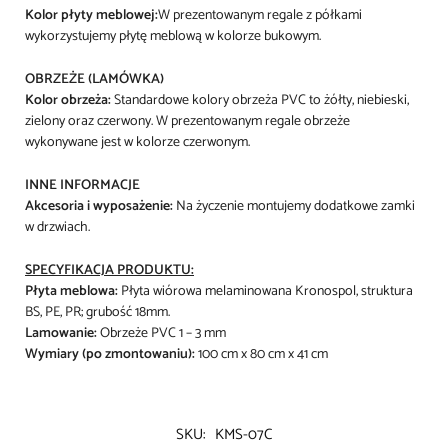
Kolor płyty meblowej:
W prezentowanym regale z półkami
wykorzystujemy płytę meblową w kolorze bukowym.
OBRZEŻE (LAMÓWKA)
Kolor obrzeża:
Standardowe kolory obrzeża PVC to żółty, niebieski,
zielony oraz czerwony. W prezentowanym regale obrzeże
wykonywane jest w kolorze czerwonym.
INNE INFORMACJE
Akcesoria i wyposażenie:
Na życzenie montujemy dodatkowe zamki
w drzwiach.
SPECYFIKACJA PRODUKTU:
Płyta meblowa:
Płyta wiórowa melaminowana Kronospol, struktura
BS, PE, PR; grubość 18mm.
Lamowanie:
Obrzeże PVC 1 – 3 mm
Wymiary (po zmontowaniu):
100 cm x 80 cm x 41 cm
SKU:
KMS-07C