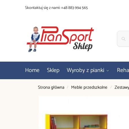
Skontaktuj się z nami:
+48 883 994 565
Home
Sklep
Wyroby z pianki
Rehab
Strona główna
Meble przedszkolne
Zestawy
/
/