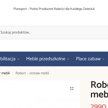
Piansport – Polski Producent Radości dla Każdego Dziecka!
ilitacja
Meble przedszkolne
Place zabaw
 mebli
Robert – zestaw mebli
/
Robe
meb
2990