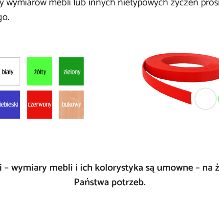
 wymiarów mebli lub innych nietypowych życzeń prosim
go
.
 – wymiary mebli i ich kolorystyka są umowne – na
Państwa potrzeb.