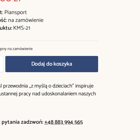
t
: Piansport
ość
: na zamówienie
uktu:
KMS-21
ępny na zamówienie
Dodaj do koszyka
 przewodnia „z myślą o dzieciach” inspiruje
eustannej pracy nad udoskonalaniem naszych
z pytania zadzwoń:
+48 883 994 565