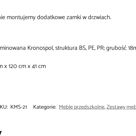
ie montujemy dodatkowe zamki w drzwiach.
minowana Kronospol, struktura BS, PE, PR; grubość 18
m x 120 cm x 41 cm
KU:
KMS-21
Kategorie:
Meble przedszkolne
,
Zestawy meb
y