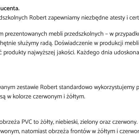
ducenta.
szkolnych Robert zapewniamy niezbędne atesty i certy
 prezentowanych mebli przedszkolnych – w przypadku 
ętnie służymy radą. Doświadczenie w produkcji mebli 
 produkty najwyższej jakości. Każdego dnia udoskonal
anym zestawie Robert standardowo wykorzystujemy pł
 są w kolorze czerwonym i żółtym.
obrzeża PVC to żółty, niebieski, zielony oraz czerwon
rwonym, natomiast obrzeża frontów w żółtym i czerwo