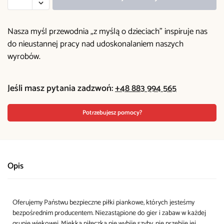
Nasza myśl przewodnia „z myślą o dzieciach” inspiruje nas
do nieustannej pracy nad udoskonalaniem naszych
wyrobów.
Jeśli masz pytania zadzwoń:
+48 883 994 565
Potrzebujesz pomocy?
Opis
Oferujemy Państwu bezpieczne piłki piankowe, których jesteśmy
bezpośrednim producentem. Niezastąpione do gier i zabaw w każdej
grupie wiekowej. Miękka piłeczka nie wybije szyby, nie przebije jej