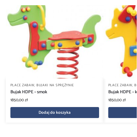
PLACE ZABAW
,
BUJAKI NA SPRĘŻYNIE
PLACE ZABAW
,
B
Bujak HDPE – smok
Bujak HDPE – 
1850,00
zł
1850,00
zł
Dodaj do koszyka