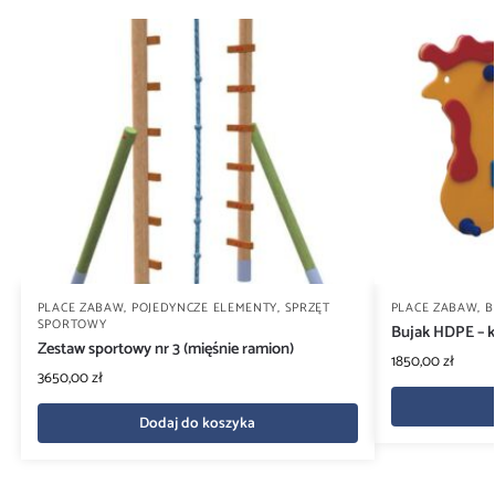
PLACE ZABAW
,
POJEDYNCZE ELEMENTY
,
SPRZĘT
PLACE ZABAW
,
B
SPORTOWY
Bujak HDPE – 
Zestaw sportowy nr 3 (mięśnie ramion)
1850,00
zł
3650,00
zł
Dodaj do koszyka