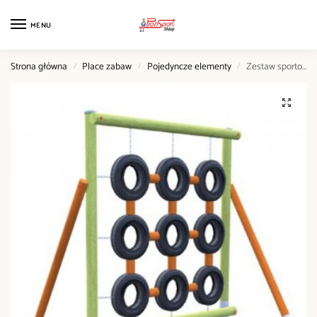
MENU
Strona główna
Place zabaw
Pojedyncze elementy
Zestaw sportowy nr 7 (mięśnie rąk i nóg)
/
/
/