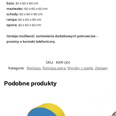
baza:
30 x 60 x 60 cm
maxiwalec:
60 x 60 x 60 cm
schody:
60 x 60 x 90 cm
rampa:
60 x 60 x 90 cm
opona:
30 x 60 x 60 cm
Istnieje możliwość zamówienia dodatkowych pokrowców –
prosimy o kontakt telefoniczny.
SKU:
KKR-001
Kategorie:
Romulus
,
Romulus extra
,
Wyroby z pianki
,
Zestawy
Podobne produkty