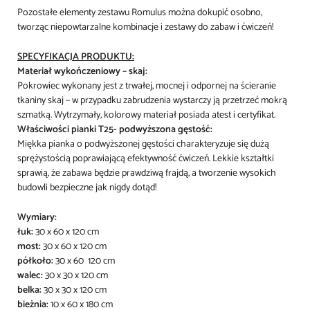
Pozostałe elementy zestawu Romulus można dokupić osobno,
tworząc niepowtarzalne kombinacje i zestawy do zabaw i ćwiczeń!
SPECYFIKACJA PRODUKTU:
Materiał wykończeniowy – skaj:
Pokrowiec wykonany jest z trwałej, mocnej i odpornej na ścieranie
tkaniny skaj – w przypadku zabrudzenia wystarczy ją przetrzeć mokrą
szmatką. Wytrzymały, kolorowy materiał posiada atest i certyfikat.
Właściwości pianki T25- podwyższona gęstość:
Miękka pianka o podwyższonej gęstości charakteryzuje się dużą
sprężystością poprawiającą efektywność ćwiczeń. Lekkie kształtki
sprawią, że zabawa będzie prawdziwą frajdą, a tworzenie wysokich
budowli bezpieczne jak nigdy dotąd!
Wymiary:
łuk:
30 x 60 x 120 cm
most:
30 x 60 x 120 cm
półkoło:
30 x 60 120 cm
walec:
30 x 30 x 120 cm
belka:
30 x 30 x 120 cm
bieżnia:
10 x 60 x 180 cm