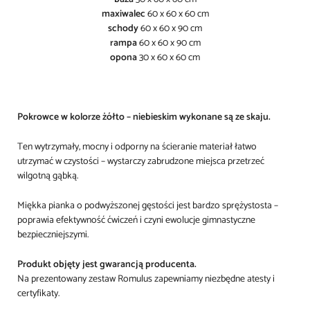
maxiwalec
60 x 60 x 60 cm
schody
60 x 60 x 90 cm
rampa
60 x 60 x 90 cm
opona
30 x 60 x 60 cm
Pokrowce w kolorze żółto – niebieskim wykonane są ze skaju.
Ten wytrzymały, mocny i odporny na ścieranie materiał łatwo
utrzymać w czystości – wystarczy zabrudzone miejsca przetrzeć
wilgotną gąbką.
Miękka pianka o podwyższonej gęstości jest bardzo sprężystosta –
poprawia efektywność ćwiczeń i czyni ewolucje gimnastyczne
bezpieczniejszymi.
Produkt objęty jest gwarancją producenta.
Na prezentowany zestaw Romulus zapewniamy niezbędne atesty i
certyfikaty.