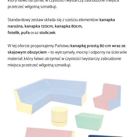
który łatwo utrzymać w czystości (wystarczy zabrudzone miejsca
przetrzeć wilgotną szmatką).
Standardowy zestaw składa się z sześciu elementów:
kanapka
narożna,
kanapka 120cm,
kanapka 80cm,
fotelik,
pufa
oraz
stoliczek
.
W tej ofercie proponujemy Państwu
kanapkę prostą 80 cm wraz ze
skajowym obszyciem –
to wytrzymały, mocny i odporny na ścieranie
materiał, który łatwo utrzymać w czystości (wystarczy zabrudzone
miejsca przetrzeć wilgotną szmatką).