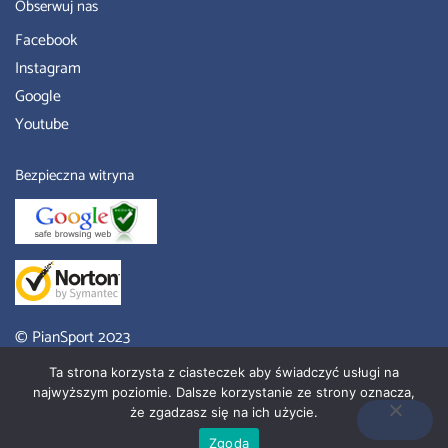
Obserwuj nas
Facebook
Instagram
Google
Youtube
Bezpieczna witryna
© PianSport 2023
Piansport Sklep
– place zabaw Poznań, wyroby z pianki, meble
Ta strona korzysta z ciasteczek aby świadczyć usługi na
przedszkolne.
najwyższym poziomie. Dalsze korzystanie ze strony oznacza,
że zgadzasz się na ich użycie.
Strona wykonana przez Bren Shop Anna Brendel
Zgoda