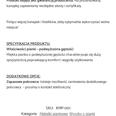
Produkt objęty jest gwarancją producenta.
Na prezentowaną
kanapkę zapewniamy niezbędne atesty i certyfikaty.
Połącz więcej kanapek i fotelików, żeby optymalnie wykorzystać wolne
miejsce!
SPECYFIKACJA PRODUKTU:
Właściwości pianki – podwyższona gęstość:
Miękka pianka o podwyższonej gęstości charakteryzuje się dużą
sprężystością poprawiającą komfort i wygodę użytkowania.
D
ODATKOWE OPCJE:
Zapasowe pokrowce:
Istnieje możliwość zamówienia dodatkowego
pokrowca – prosimy o kontakt telefoniczny.
SKU:
KMP-001
Kategorie:
Mebelki piankowe
,
Wyroby z pianki