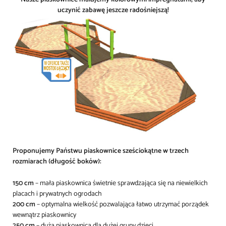
uczynić zabawę jeszcze radośniejszą!
Proponujemy Państwu piaskownice sześciokątne w trzech
rozmiarach (długość boków):
150 cm
– mała piaskownica świetnie sprawdzająca się na niewielkich
placach i prywatnych ogrodach
200 cm
– optymalna wielkość pozwalająca łatwo utrzymać porządek
wewnątrz piaskownicy
250 cm
– duża piaskownica dla dużej grupy dzieci