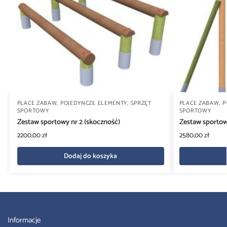
PLACE ZABAW
,
POJEDYNCZE ELEMENTY
,
SPRZĘT
PLACE ZABAW
,
P
SPORTOWY
SPORTOWY
Zestaw sportowy nr 2 (skoczność)
Zestaw sportow
2200,00
zł
2580,00
zł
Dodaj do koszyka
Informacje