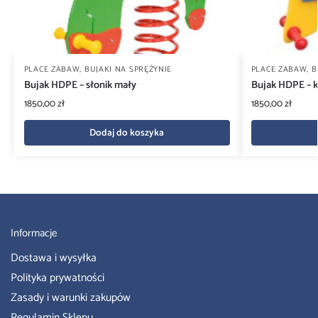
PLACE ZABAW
,
BUJAKI NA SPRĘŻYNIE
PLACE ZABAW
,
B
Bujak HDPE – słonik mały
Bujak HDPE – 
1850,00
zł
1850,00
zł
Dodaj do koszyka
Informacje
Dostawa i wysyłka
Polityka prywatności
Zasady i warunki zakupów
Regulamin Sklepu