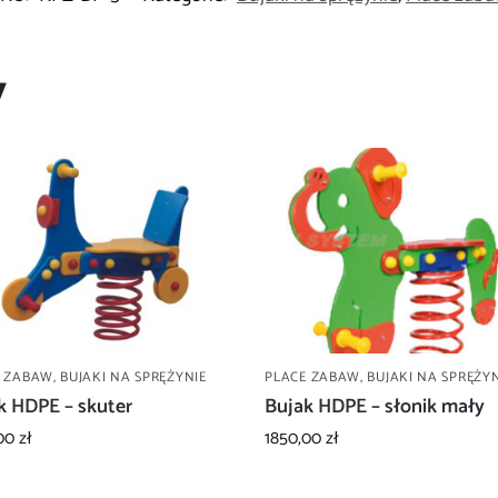
y
E ZABAW
,
BUJAKI NA SPRĘŻYNIE
PLACE ZABAW
,
BUJAKI NA SPRĘŻYN
k HDPE – skuter
Bujak HDPE – słonik mały
,00
zł
1850,00
zł