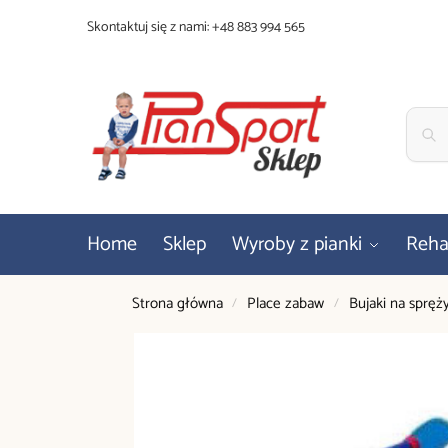
Skontaktuj się z nami:
+48 883 994 565
Home
Sklep
Wyroby z pianki
Rehab
Strona główna
Place zabaw
Bujaki na spręż
/
/