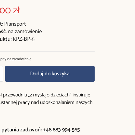
,00
zł
t
: Piansport
ość
: na zamówienie
uktu:
KPZ-BP-5
ępny na zamówienie
Dodaj do koszyka
 przewodnia „z myślą o dzieciach” inspiruje
eustannej pracy nad udoskonalaniem naszych
z pytania zadzwoń:
+48 883 994 565