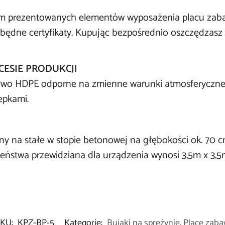
m prezentowanych elementów wyposażenia placu zab
zbędne certyfikaty. Kupując bezpośrednio oszczędzasz 
ESIE PRODUKCJI
wo HDPE odporne na zmienne warunki atmosferyczne. S
epkami.
 na stałe w stopie betonowej na głębokości ok. 70 cm.
zeństwa przewidziana dla urządzenia wynosi 3,5m x 3,5
SKU:
KPZ-BP-5
Kategorie:
Bujaki na sprężynie
,
Place zab