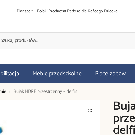
Piansport – Polski Producent Radości dla Każdego Dziecka!
ilitacja
Meble przedszkolne
Place zabaw
ynie
Bujak HDPE przestrzenny – delfin
/
Buj
prze
delf