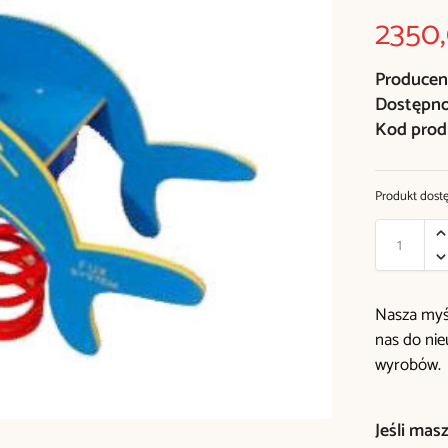
2350
Producen
Dostępn
Kod prod
Produkt dost
Nasza myśl
nas do ni
wyrobów.
Jeśli mas