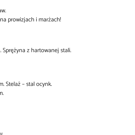
aw.
na prowizjach i marżach!
prężyna z hartowanej stali.
 Stelaż – stal ocynk.
m.
aw