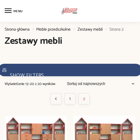
MENU
Strona główna
Meble przedszkolne
Zestawy mebli
Strona 2
/
/
/
Zestawy mebli
SHOW FILTERS
Wyświetlanie 13–20 z 20 wyników
1
2