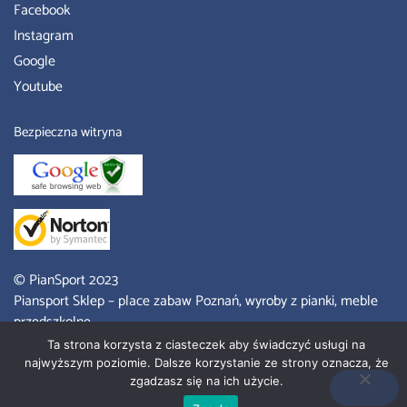
Facebook
Instagram
Google
Youtube
Bezpieczna witryna
© PianSport 2023
Piansport Sklep
– place zabaw Poznań, wyroby z pianki, meble
przedszkolne.
Ta strona korzysta z ciasteczek aby świadczyć usługi na
Strona wykonana przez Bren Shop Anna Brendel
najwyższym poziomie. Dalsze korzystanie ze strony oznacza, że
zgadzasz się na ich użycie.